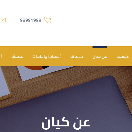
98991999
الرئيسية
عن كيان
خدماتنا
أسعارنا والباقات
عملائنا
آخ
عن كيان